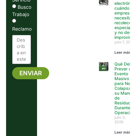
electrónico
Busco
cuándo un
empresa y
Trabajo
necesita
recolecció
especializ
Reclamo
y no desca
improvisa
julio 7, 2026
Leer más »
Qué Debe
Prever un
ENVIAR
Evento
Masivo
Alternative:
para No
Colapsar
su Manejo
de
Residuos
Durante la
Operación
julio 3,
2026
Leer más »