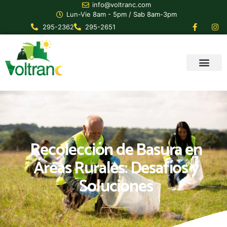
info@voltranc.com
Lun-Vie 8am - 5pm / Sab 8am-3pm
295-2362
295-2651
Recolección de Basura en
Áreas Rurales: Desafíos y
Soluciones