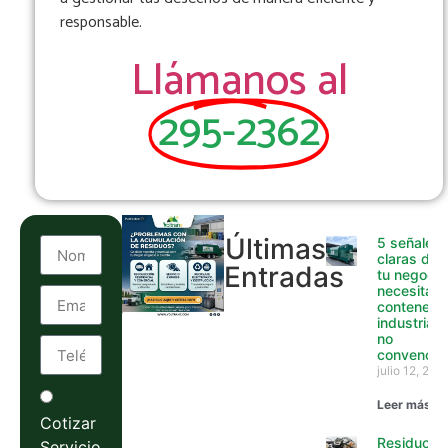
responsable.
Llámanos al
295-2362
Últimas
5 señales
claras de 
Entradas
tu negocio
necesita
contenedo
industriale
no
convencio
julio 12, 202
Leer más »
Cotizar
Residuos
Servicio