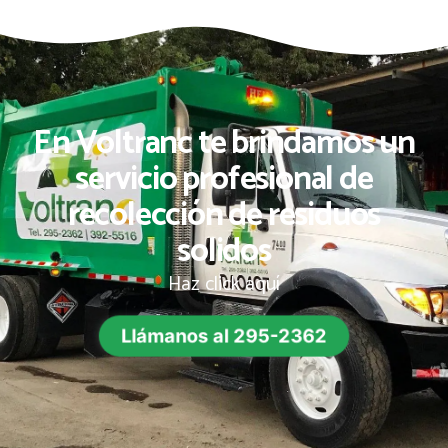
En Voltranc te brindamos un
servicio profesional de
recolección de residuos
solidos
Haz click aquí
Llámanos al 295-2362