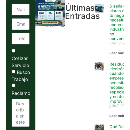
Últimas
5 señales
claras de 
Entradas
tu negocio
necesita
contenedo
industriale
no
convencio
julio 12, 202
Leer más »
Cotizar
Residuos
Servicio
electrónico
Busco
cuándo un
empresa y
Trabajo
necesita
recolecció
especializ
Reclamo
y no desca
improvisa
julio 7, 2026
Leer más »
Qué Debe