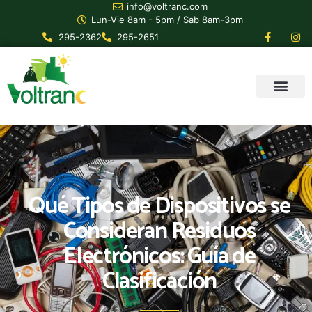
info@voltranc.com
Lun-Vie 8am - 5pm / Sab 8am-3pm
295-2362
295-2651
Qué Tipos de Dispositivos se
Consideran Residuos
Electrónicos: Guía de
Clasificación