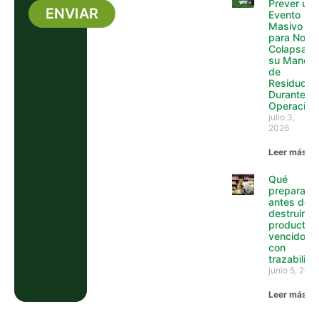
Prever un
ENVIAR
Evento
Masivo
Alternative:
para No
Colapsar
su Manejo
de
Residuos
Durante la
Operación
julio 3,
2026
Leer más »
Qué
preparar
antes de
destruir
productos
vencidos
con
trazabilid
junio 5, 202
Leer más »