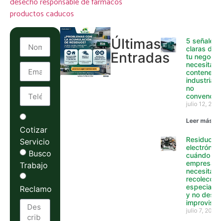
desecho responsable de fármacos
productos caducos
Últimas
5 señales
claras de 
Entradas
tu negocio
necesita
contenedo
industriale
no
convencio
julio 12, 202
Leer más »
Cotizar
Residuos
Servicio
electrónico
Busco
cuándo un
empresa y
Trabajo
necesita
recolecció
especializ
Reclamo
y no desca
improvisa
julio 7, 2026