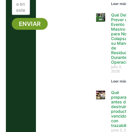
Leer más »
Qué Debe
Prever un
ENVIAR
Evento
Masivo
Alternative:
para No
Colapsar
su Manejo
de
Residuos
Durante la
Operación
julio 3,
2026
Leer más »
Qué
preparar
antes de
destruir
productos
vencidos
con
trazabilid
junio 5, 202