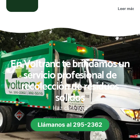
Leer más »
En Voltranc te brindamos un
servicio profesional de
recolección de residuos
solidos
Haz click aquí
Llámanos al 295-2362