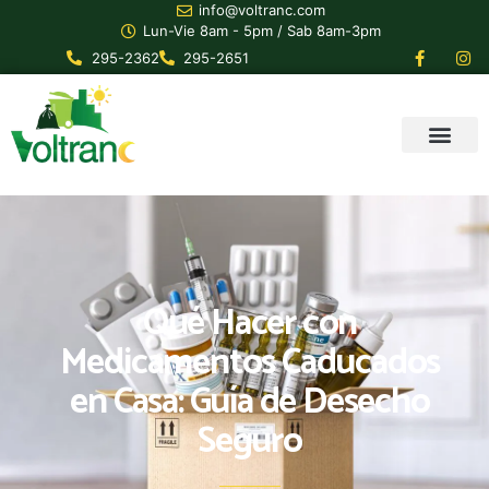
info@voltranc.com
Lun-Vie 8am - 5pm / Sab 8am-3pm
295-2362
295-2651
Qué Hacer con
Medicamentos Caducados
en Casa: Guía de Desecho
Seguro