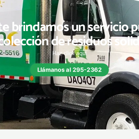
te brindamos un servicio p
colección de residuos soli
Haz click aquí
Llámanos al 295-2362