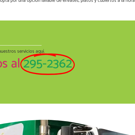
opta por una opción lavable de envases, platos y cubiertos a la hora
uestros servicios aquí.
s al
295-2362