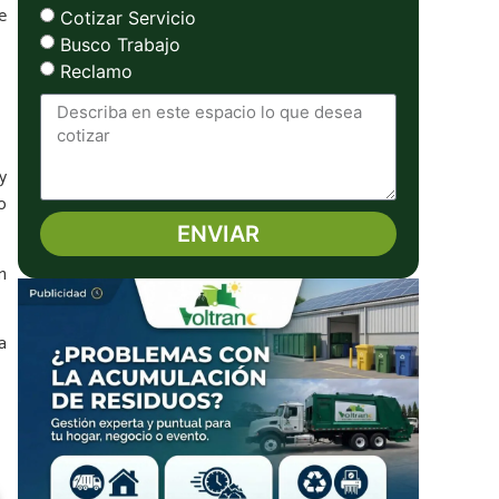
e
Cotizar Servicio
Busco Trabajo
Reclamo
y
o
ENVIAR
n
Alternative:
a