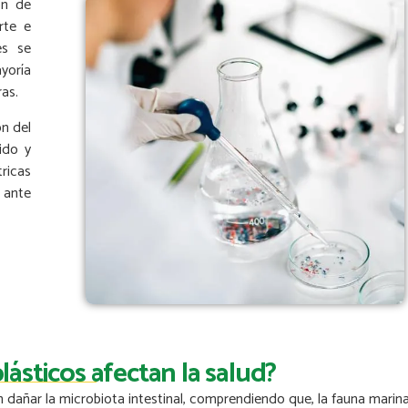
ón de
rte e
es se
yoría
ras.
ón del
ido y
tricas
 ante
ásticos afectan la salud?
 dañar la microbiota intestinal, comprendiendo que, la fauna marin