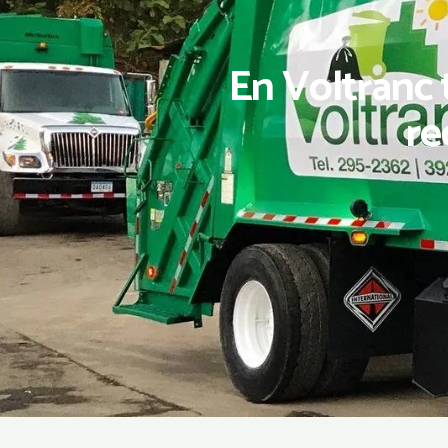
En Voltranc 
re