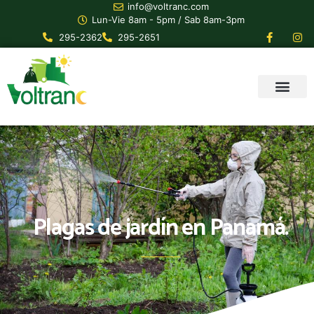
info@voltranc.com
Lun-Vie 8am - 5pm / Sab 8am-3pm
295-2362
295-2651
Plagas de jardín en Panamá.