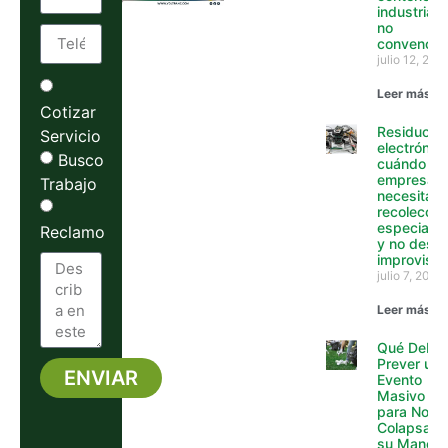
industriale
no
convencio
julio 12, 202
Leer más »
Cotizar
Residuos
Servicio
electrónico
Busco
cuándo un
empresa y
Trabajo
necesita
recolecció
especializ
Reclamo
y no desca
improvisa
julio 7, 2026
Leer más »
Qué Debe
Prever un
ENVIAR
Evento
Masivo
Alternative:
para No
Colapsar
su Manejo