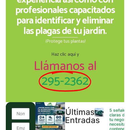
experiencia así como con
profesionales capacitados
para identificar y eliminar
las plagas de tu jardín.
¡Protege tus plantas!
Haz clic aquí y
Llámanos al
295-2362
Últimas
5 señales
claras de 
Entradas
tu negocio
necesita
contenedo