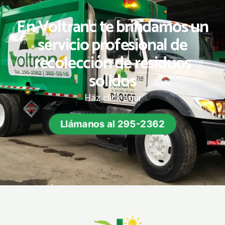
En Voltranc te brindamos un
servicio profesional de
recolección de residuos
solidos
Haz click aquí
Llámanos al 295-2362