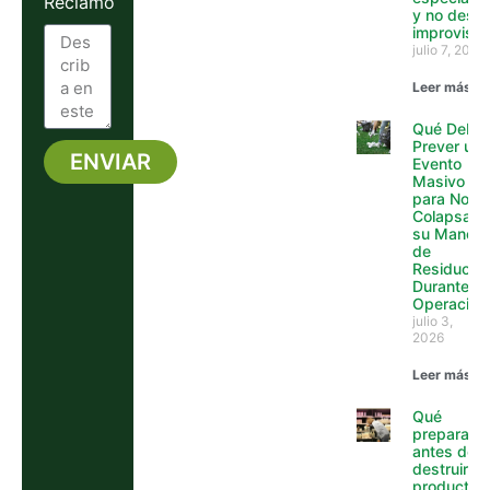
Reclamo
y no desca
improvisa
julio 7, 2026
Leer más »
Qué Debe
Prever un
ENVIAR
Evento
Masivo
Alternative:
para No
Colapsar
su Manejo
de
Residuos
Durante la
Operación
julio 3,
2026
Leer más »
Qué
preparar
antes de
destruir
productos