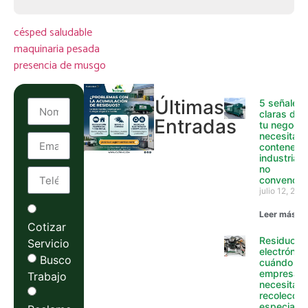
césped saludable
maquinaria pesada
presencia de musgo
Últimas
5 señales
claras de 
Entradas
tu negocio
necesita
contenedo
industriale
no
convencio
julio 12, 202
Leer más »
Cotizar
Residuos
Servicio
electrónico
Busco
cuándo un
empresa y
Trabajo
necesita
recolecció
especializ