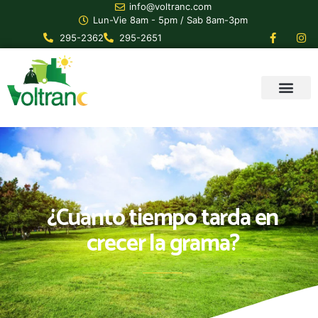
info@voltranc.com
Lun-Vie 8am - 5pm / Sab 8am-3pm
295-2362
295-2651
¿Cuánto tiempo tarda en
crecer la grama?