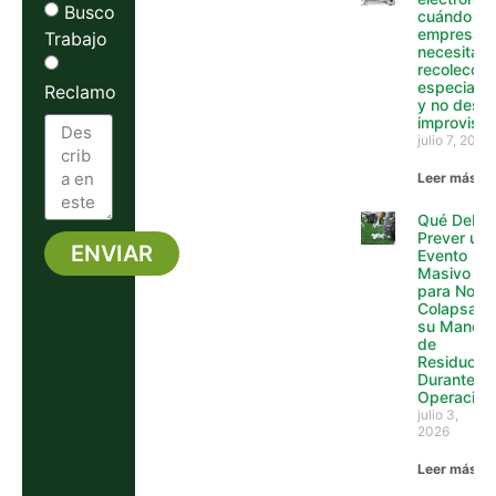
Busco
cuándo un
empresa y
Trabajo
necesita
recolecció
especializ
Reclamo
y no desca
improvisa
julio 7, 2026
Leer más »
Qué Debe
Prever un
ENVIAR
Evento
Masivo
Alternative:
para No
Colapsar
su Manejo
de
Residuos
Durante la
Operación
julio 3,
2026
Leer más »