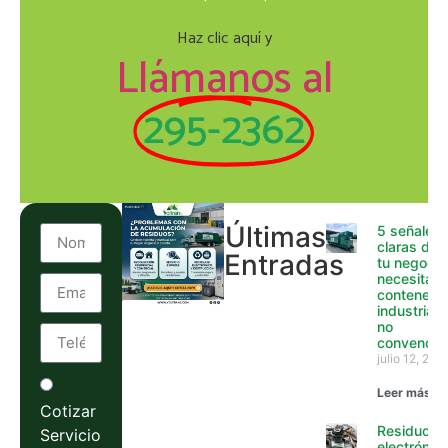
Haz clic aquí y
Llámanos al
295-2362
Últimas
5 señales
claras de 
Entradas
tu negocio
necesita
contenedo
industriale
no
convencio
julio 12, 202
Leer más »
Cotizar
Residuos
Servicio
electrónico