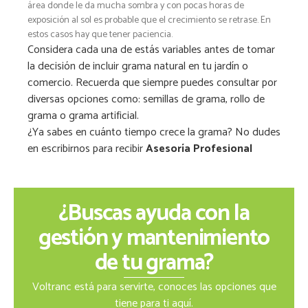
área donde le da mucha sombra y con pocas horas de
exposición al sol es probable que el crecimiento se retrase. En
estos casos hay que tener paciencia.
Considera cada una de estás variables antes de tomar
la decisión de incluir grama natural en tu jardín o
comercio. Recuerda que siempre puedes consultar por
diversas opciones como: semillas de grama, rollo de
grama o grama artificial.
¿Ya sabes en cuánto tiempo crece la grama? No dudes
en escribirnos para recibir
Asesoría Profesional
¿Buscas ayuda con la
gestión y mantenimiento
de tu grama?
Voltranc está para servirte, conoces las opciones que
tiene para ti aquí.