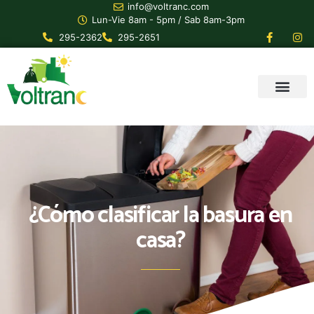
info@voltranc.com
Lun-Vie 8am - 5pm / Sab 8am-3pm
295-2362
295-2651
¿Cómo clasificar la basura en
casa?