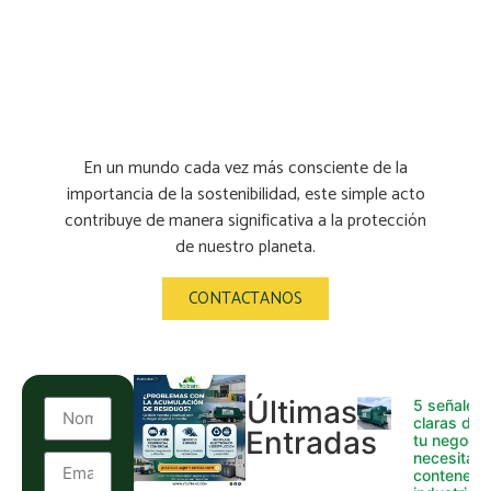
también puede servir
como un ejemplo valioso
para las generaciones
futuras
En un mundo cada vez más consciente de la
importancia de la sostenibilidad, este simple acto
contribuye de manera significativa a la protección
de nuestro planeta.
CONTACTANOS
Últimas
5 señales
claras de 
Entradas
tu negocio
necesita
contenedo