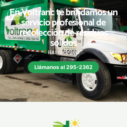
En Voltranc te brindamos un
servicio profesional de
recolección de residuos
solidos
Haz click aquí
Llámanos al 295-2362