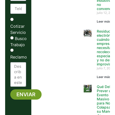
industriale
no
convencio
julio 12, 202
Leer más »
Cotizar
Residuos
Servicio
electrónico
Busco
cuándo un
empresa y
Trabajo
necesita
recolecció
especializ
Reclamo
y no desca
improvisa
julio 7, 2026
Leer más »
Qué Debe
Prever un
ENVIAR
Evento
Masivo
Alternative:
para No
Colapsar
su Manejo