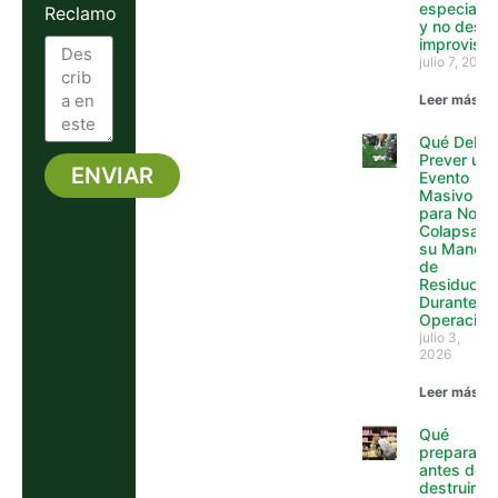
especializ
Reclamo
y no desca
improvisa
julio 7, 2026
Leer más »
Qué Debe
Prever un
ENVIAR
Evento
Masivo
Alternative:
para No
Colapsar
su Manejo
de
Residuos
Durante la
Operación
julio 3,
2026
Leer más »
Qué
preparar
antes de
destruir