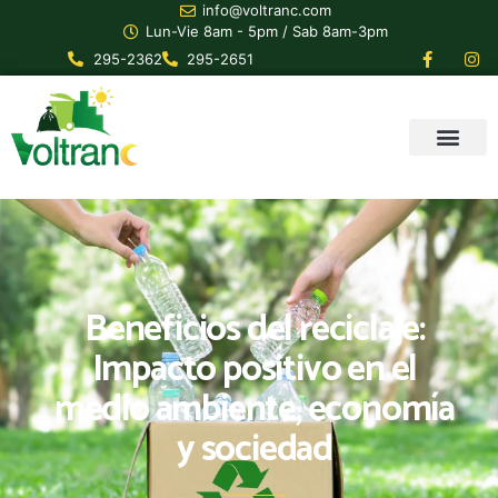
info@voltranc.com
Lun-Vie 8am - 5pm / Sab 8am-3pm
295-2362
295-2651
Beneficios del reciclaje:
Impacto positivo en el
medio ambiente, economía
y sociedad