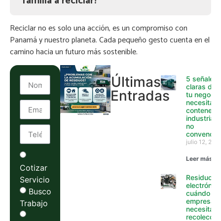
familia a reciclar?
Reciclar no es solo una acción, es un compromiso con
Panamá y nuestro planeta. Cada pequeño gesto cuenta en el
camino hacia un futuro más sostenible.
Últimas
5 señales
claras de 
Entradas
tu negocio
necesita
contenedo
industriale
no
convencio
julio 12, 202
Leer más »
Cotizar
Residuos
Servicio
electrónico
Busco
cuándo un
empresa y
Trabajo
necesita
recolecció